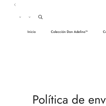
Inicio
Colección Don Adelino™
C
Política de env