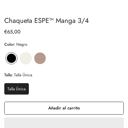
Chaqueta ESPE™ Manga 3/4
€65,00
Precio
regular
Color:
Negro
Negro
Variante
Blanco
Variante
Visón
Variante
agotada
Roto
agotada
agotada
o
o
o
Talla:
Talla Única
no
no
no
disponible
disponible
disponible
Talla Única
Variante
Agotada
O
No
Añadir al carrito
Disponible