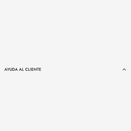
16:30-20:00
10:00-13:30 /16:30-20:00
10:00-13:30 /17:00-20:30
938 70 06 59
AYUDA AL CLIENTE